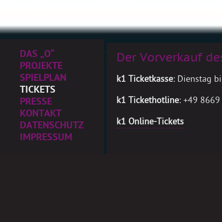
DAS „O“
Der Vorverkauf de
PROJEKTE
SPIELPLAN
k1 Ticketkasse
: Dienstag b
TICKETS
k1 Tickethotline
: +49 8669
PRESSE
KONTAKT
k1 Online-Tickets
DATENSCHUTZ
IMPRESSUM